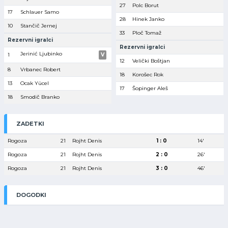
27
Polc Borut
17
Schlauer Samo
28
Hinek Janko
10
Stančič Jernej
33
Ploč Tomaž
Rezervni igralci
Rezervni igralci
Jerinić Ljubinko
1
V
12
Velički Boštjan
8
Vrbanec Robert
18
Korošec Rok
13
Ocak Yücel
17
Šopinger Aleš
18
Smodič Branko
ZADETKI
Rogoza
21
Rojht Denis
1 : 0
14′
Rogoza
21
Rojht Denis
2 : 0
26′
Rogoza
21
Rojht Denis
3 : 0
46′
DOGODKI