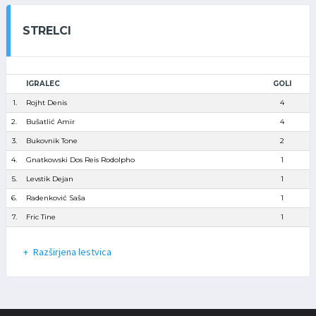
STRELCI
IGRALEC
GOLI
1.
Rojht Denis
4
2.
Bušatlić Amir
4
3.
Bukovnik Tone
2
4.
Gnatkowski Dos Reis Rodolpho
1
5.
Levstik Dejan
1
6.
Radenković Saša
1
7.
Fric Tine
1
Razširjena lestvica