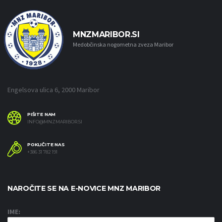
MNZMARIBOR.SI
Medobčinska nogometna zveza Maribor
Engelsova ulica 6, 2000 Maribor
PIŠITE NAM
INFO@MNZMARIBOR.SI
POKLIČITE NAS
+386 31 782 191
NAROČITE SE NA E-NOVICE MNZ MARIBOR
IME: