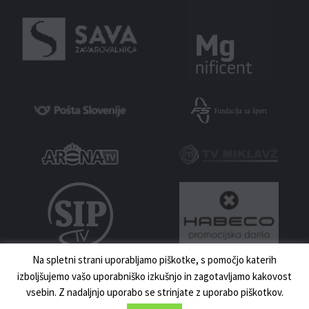
Na spletni strani uporabljamo piškotke, s pomočjo katerih
izboljšujemo vašo uporabniško izkušnjo in zagotavljamo kakovost
vsebin. Z nadaljnjo uporabo se strinjate z uporabo piškotkov.
MNZ MARIBOR 2023 | VSE PRAVICE PRIDRŽANE | IZDELAVA:
UKI.SI