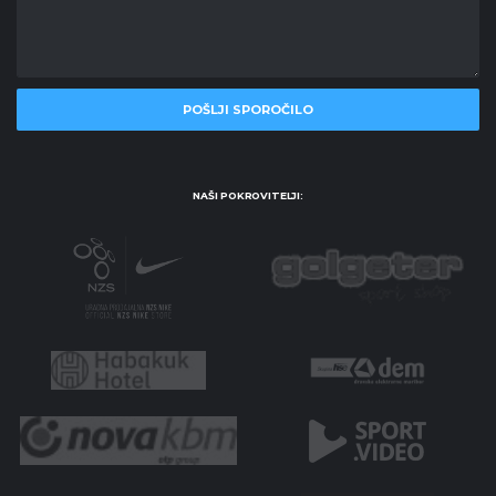
NAŠI POKROVITELJI: