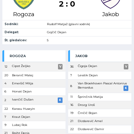
2 : 0
Rogoza
Jakob
Sodniki:
Rudolf Matjaž (glavni sodnik)
Delegat:
Gojčič Dejan
Št. gledalcev:
5
ROGOZA
JAKOB
Cipot Željko
Čigoja Dejan
12
V
36
V
20
Beranič Matej
7
Levstik Dejan
4
Emeršič Mitja
Van Broekhoven Pascal Antonius
8
Bernardus
K
6
Horvat Dejan
11
Šprinčnik Matija
Ivančič Dušan
2
K
16
Drozg Uroš
22
Karasu Huseyin
19
Črnčič Bojan
7
Kraut Dejan
21
Dizdarević Amel
9
Lubej Rok
22
Dizdarević Damir
21
Rojht Denis