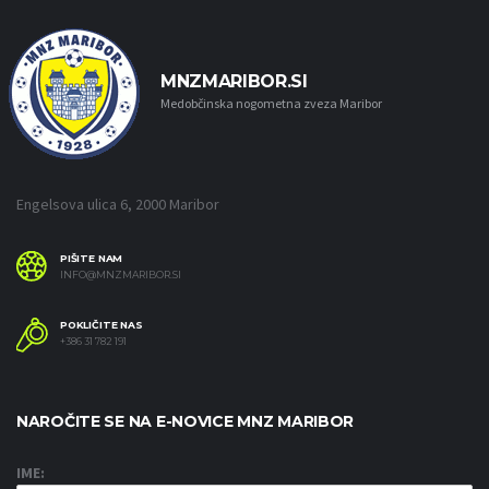
MNZMARIBOR.SI
Medobčinska nogometna zveza Maribor
Engelsova ulica 6, 2000 Maribor
PIŠITE NAM
INFO@MNZMARIBOR.SI
POKLIČITE NAS
+386 31 782 191
NAROČITE SE NA E-NOVICE MNZ MARIBOR
IME: