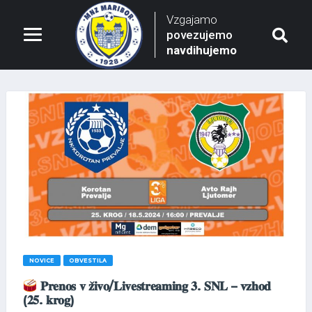
Vzgajamo
povezujemo
navdihujemo
NOVICE
OBVESTILA
𝐏𝐫𝐞𝐧𝐨𝐬 𝐯 𝐳̌𝐢𝐯𝐨/𝐋𝐢𝐯𝐞𝐬𝐭𝐫𝐞𝐚𝐦𝐢𝐧𝐠 𝟑. 𝐒𝐍𝐋 – 𝐯𝐳𝐡𝐨𝐝
(𝟐𝟓. 𝐤𝐫𝐨𝐠)