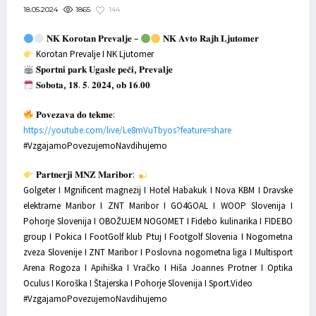
1865
144
18.05.2024
𝐍𝐊 𝐊𝐨𝐫𝐨𝐭𝐚𝐧 𝐏𝐫𝐞𝐯𝐚𝐥𝐣𝐞 –
𝐍𝐊 𝐀𝐯𝐭𝐨 𝐑𝐚𝐣𝐡 𝐋𝐣𝐮𝐭𝐨𝐦𝐞𝐫
Korotan Prevalje I NK Ljutomer
𝐒̌𝐩𝐨𝐫𝐭𝐧𝐢 𝐩𝐚𝐫𝐤 𝐔𝐠𝐚𝐬𝐥𝐞 𝐩𝐞𝐜̌𝐢, 𝐏𝐫𝐞𝐯𝐚𝐥𝐣𝐞
𝐒𝐨𝐛𝐨𝐭𝐚, 𝟏𝟖. 𝟓. 𝟐𝟎𝟐𝟒, 𝐨𝐛 𝟏𝟔.𝟎𝟎
𝐏𝐨𝐯𝐞𝐳𝐚𝐯𝐚 𝐝𝐨 𝐭𝐞𝐤𝐦𝐞:
https://youtube.com/live/Le8mVuTbyos?feature=share
#VzgajamoPovezujemoNavdihujemo
𝐏𝐚𝐫𝐭𝐧𝐞𝐫𝐣𝐢 𝐌𝐍𝐙 𝐌𝐚𝐫𝐢𝐛𝐨𝐫:
Golgeter I Mgnificent magnezij I Hotel Habakuk I Nova KBM I Dravske
elektrarne Maribor I ZNT Maribor I GO4GOAL I WOOP Slovenija I
Pohorje Slovenija I OBOŽUJEM NOGOMET I Fidebo kulinarika I FIDEBO
group I Pokica I FootGolf klub Ptuj I Footgolf Slovenia I Nogometna
zveza Slovenije I ZNT Maribor I Poslovna nogometna liga I Multisport
Arena Rogoza I Apihiška I Vračko I Hiša Joannes Protner I Optika
Oculus I Koroška I Štajerska I Pohorje Slovenija I Sport.Video
#VzgajamoPovezujemoNavdihujemo