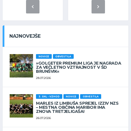
NAJNOVEJŠE
NOVICE
OBVESTILA
»GOLGETER PREMIUM LIGA JE NAGRADA
ZA VEČLETNO VZTRAJNOST V ŠD
BRUNŠVIK«
28.07.2026
3. SNL - VZHOD
NOVICE
OBVESTILA
MARLES IZ LIMBUŠA SPREJEL IZZIV NZS
– MESTNA OBČINA MARIBOR IMA
ZNOVA TRETJELIGAŠA!
26.07.2026