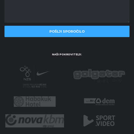
NAŠI POKROVITELJI: