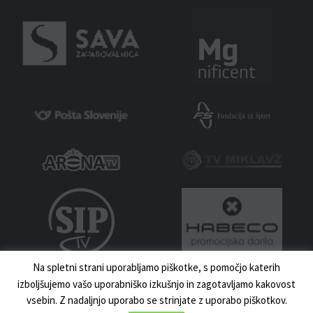
Na spletni strani uporabljamo piškotke, s pomočjo katerih
izboljšujemo vašo uporabniško izkušnjo in zagotavljamo kakovost
vsebin. Z nadaljnjo uporabo se strinjate z uporabo piškotkov.
MNZ MARIBOR 2023 | VSE PRAVICE PRIDRŽANE | IZDELAVA:
UKI.SI