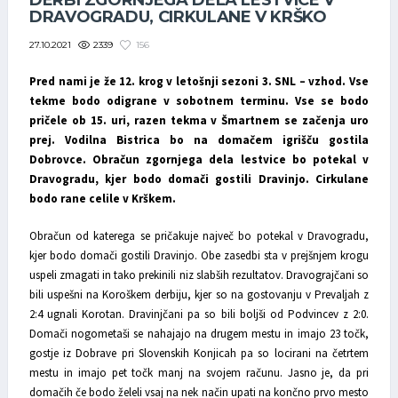
DERBI ZGORNJEGA DELA LESTVICE V
DRAVOGRADU, CIRKULANE V KRŠKO
2339
156
27.10.2021
Pred nami je že 12. krog v letošnji sezoni 3. SNL – vzhod. Vse
tekme bodo odigrane v sobotnem terminu. Vse se bodo
pričele ob 15. uri, razen tekma v Šmartnem se začenja uro
prej. Vodilna Bistrica bo na domačem igrišču gostila
Dobrovce. Obračun zgornjega dela lestvice bo potekal v
Dravogradu, kjer bodo domači gostili Dravinjo. Cirkulane
bodo rane celile v Krškem.
Obračun od katerega se pričakuje največ bo potekal v Dravogradu,
kjer bodo domači gostili Dravinjo. Obe zasedbi sta v prejšnjem krogu
uspeli zmagati in tako prekinili niz slabših rezultatov. Dravograjčani so
bili uspešni na Koroškem derbiju, kjer so na gostovanju v Prevaljah z
2:4 ugnali Korotan. Dravinjčani pa so bili boljši od Podvincev z 2:0.
Domači nogometaši se nahajajo na drugem mestu in imajo 23 točk,
gostje iz Dobrave pri Slovenskih Konjicah pa so locirani na četrtem
mestu in imajo pet točk manj na svojem računu. Jasno je, da pri
domačih če bodo želeli vsaj na nek način upati na končno prvo mesto