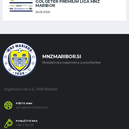
GOLGETER PREMIUM LIGA MNZ
MARIBOR
26.05.2026
MNZMARIBOR.SI
Medobčinska nogometna zveza Maribor
Engelsova ulica 6, 2000 Maribor
PIŠITE NAM
INFO@MNZMARIBOR.SI
POKLIČITE NAS
+386 31 782 191