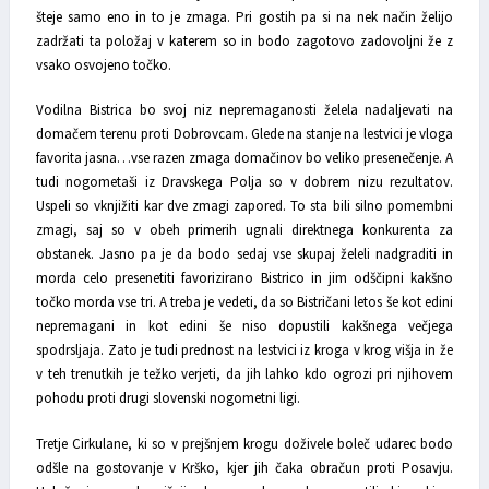
šteje samo eno in to je zmaga. Pri gostih pa si na nek način želijo
zadržati ta položaj v katerem so in bodo zagotovo zadovoljni že z
vsako osvojeno točko.
Vodilna Bistrica bo svoj niz nepremaganosti želela nadaljevati na
domačem terenu proti Dobrovcam. Glede na stanje na lestvici je vloga
favorita jasna…vse razen zmaga domačinov bo veliko presenečenje. A
tudi nogometaši iz Dravskega Polja so v dobrem nizu rezultatov.
Uspeli so vknjižiti kar dve zmagi zapored. To sta bili silno pomembni
zmagi, saj so v obeh primerih ugnali direktnega konkurenta za
obstanek. Jasno pa je da bodo sedaj vse skupaj želeli nadgraditi in
morda celo presenetiti favorizirano Bistrico in jim odščipni kakšno
točko morda vse tri. A treba je vedeti, da so Bistričani letos še kot edini
nepremagani in kot edini še niso dopustili kakšnega večjega
spodrsljaja. Zato je tudi prednost na lestvici iz kroga v krog višja in že
v teh trenutkih je težko verjeti, da jih lahko kdo ogrozi pri njihovem
pohodu proti drugi slovenski nogometni ligi.
Tretje Cirkulane, ki so v prejšnjem krogu doživele boleč udarec bodo
odšle na gostovanje v Krško, kjer jih čaka obračun proti Posavju.