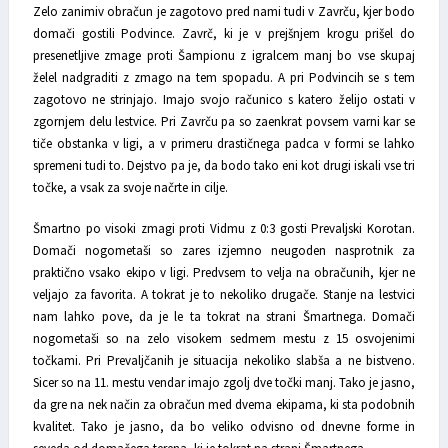
Zelo zanimiv obračun je zagotovo pred nami tudi v Zavrču, kjer bodo
domači gostili Podvince. Zavrč, ki je v prejšnjem krogu prišel do
presenetljive zmage proti Šampionu z igralcem manj bo vse skupaj
želel nadgraditi z zmago na tem spopadu. A pri Podvincih se s tem
zagotovo ne strinjajo. Imajo svojo računico s katero želijo ostati v
zgornjem delu lestvice. Pri Zavrču pa so zaenkrat povsem varni kar se
tiče obstanka v ligi, a v primeru drastičnega padca v formi se lahko
spremeni tudi to. Dejstvo pa je, da bodo tako eni kot drugi iskali vse tri
točke, a vsak za svoje načrte in cilje.
Šmartno po visoki zmagi proti Vidmu z 0:3 gosti Prevaljski Korotan.
Domači nogometaši so zares izjemno neugoden nasprotnik za
praktično vsako ekipo v ligi. Predvsem to velja na obračunih, kjer ne
veljajo za favorita. A tokrat je to nekoliko drugače. Stanje na lestvici
nam lahko pove, da je le ta tokrat na strani Šmartnega. Domači
nogometaši so na zelo visokem sedmem mestu z 15 osvojenimi
točkami. Pri Prevaljčanih je situacija nekoliko slabša a ne bistveno.
Sicer so na 11. mestu vendar imajo zgolj dve točki manj. Tako je jasno,
da gre na nek način za obračun med dvema ekipama, ki sta podobnih
kvalitet. Tako je jasno, da bo veliko odvisno od dnevne forme in