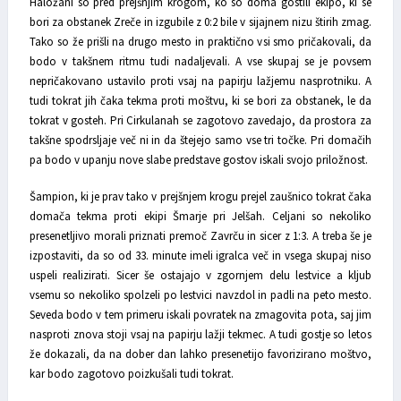
Haložani so pred prejšnjim krogom, ko so doma gostili ekipo, ki se
bori za obstanek Zreče in izgubile z 0:2 bile v sijajnem nizu štirih zmag.
Tako so že prišli na drugo mesto in praktično vsi smo pričakovali, da
bodo v takšnem ritmu tudi nadaljevali. A vse skupaj se je povsem
nepričakovano ustavilo proti vsaj na papirju lažjemu nasprotniku. A
tudi tokrat jih čaka tekma proti moštvu, ki se bori za obstanek, le da
tokrat v gosteh. Pri Cirkulanah se zagotovo zavedajo, da prostora za
takšne spodrsljaje več ni in da štejejo samo vse tri točke. Pri domačih
pa bodo v upanju nove slabe predstave gostov iskali svojo priložnost.
Šampion, ki je prav tako v prejšnjem krogu prejel zaušnico tokrat čaka
domača tekma proti ekipi Šmarje pri Jelšah. Celjani so nekoliko
presenetljivo morali priznati premoč Zavrču in sicer z 1:3. A treba še je
izpostaviti, da so od 33. minute imeli igralca več in vsega skupaj niso
uspeli realizirati. Sicer še ostajajo v zgornjem delu lestvice a kljub
vsemu so nekoliko spolzeli po lestvici navzdol in padli na peto mesto.
Seveda bodo v tem primeru iskali povratek na zmagovita pota, saj jim
nasproti znova stoji vsaj na papirju lažji tekmec. A tudi gostje so letos
že dokazali, da na dober dan lahko presenetijo favorizirano moštvo,
kar bodo zagotovo poizkušali tudi tokrat.