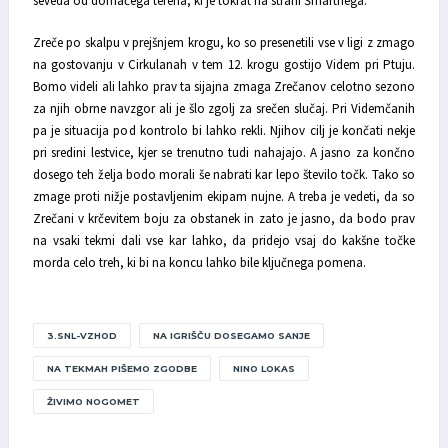
seveda od domačega terena, ki je tokrat na strani Šmartnega.
Zreče po skalpu v prejšnjem krogu, ko so presenetili vse v ligi z zmago
na gostovanju v Cirkulanah v tem 12. krogu gostijo Videm pri Ptuju.
Bomo videli ali lahko prav ta sijajna zmaga Zrečanov celotno sezono
za njih obrne navzgor ali je šlo zgolj za srečen slučaj. Pri Videmčanih
pa je situacija pod kontrolo bi lahko rekli. Njihov cilj je končati nekje
pri sredini lestvice, kjer se trenutno tudi nahajajo. A jasno za končno
dosego teh želja bodo morali še nabrati kar lepo število točk. Tako so
zmage proti nižje postavljenim ekipam nujne. A treba je vedeti, da so
Zrečani v krčevitem boju za obstanek in zato je jasno, da bodo prav
na vsaki tekmi dali vse kar lahko, da pridejo vsaj do kakšne točke
morda celo treh, ki bi na koncu lahko bile ključnega pomena.
3.SNL-VZHOD
NA IGRIŠČU DOSEGAMO SANJE
NA TEKMAH PIŠEMO ZGODBE
NINO LOKAS
ŽIVIMO NOGOMET