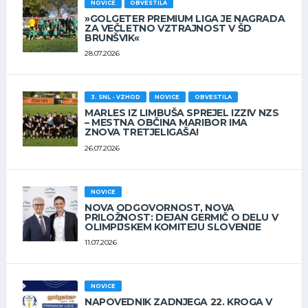
NOVICE
OBVESTILA
»GOLGETER PREMIUM LIGA JE NAGRADA
ZA VEČLETNO VZTRAJNOST V ŠD
BRUNŠVIK«
28.07.2026
3. SNL - VZHOD
NOVICE
OBVESTILA
MARLES IZ LIMBUŠA SPREJEL IZZIV NZS
– MESTNA OBČINA MARIBOR IMA
ZNOVA TRETJELIGAŠA!
26.07.2026
NOVICE
NOVA ODGOVORNOST, NOVA
PRILOŽNOST: DEJAN GERMIČ O DELU V
OLIMPIJSKEM KOMITEJU SLOVENIJE
11.07.2026
NOVICE
NAPOVEDNIK ZADNJEGA 22. KROGA V