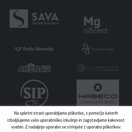
Na spletni strani uporabljamo piškotke, s pomočjo katerih
izboljšujemo vašo uporabniško izkušnjo in zagotavljamo kakovost
vsebin. Z nadaljnjo uporabo se strinjate z uporabo piškotkov.
MNZ MARIBOR 2023 | VSE PRAVICE PRIDRŽANE | IZDELAVA:
UKI.SI