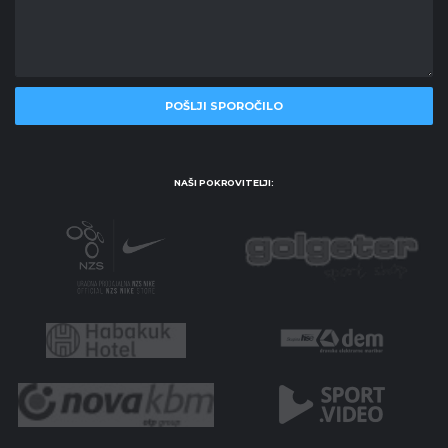
NAŠI POKROVITELJI: