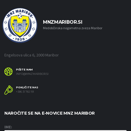
MNZMARIBOR.SI
Medobčinska nogometna zveza Maribor
Engelsova ulica 6, 2000 Maribor
PIŠITE NAM
INFO@MNZMARIBOR.SI
POKLIČITE NAS
+386 31 782 191
NAROČITE SE NA E-NOVICE MNZ MARIBOR
IME: