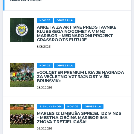
NOVICE
OBVESTILA
ANKETA ZA AKTIVNE PREDSTAVNIKE
KLUBSKEGA NOGOMETA V MNZ
MARIBOR – MEDNARODNI PROJEKT
GRASSROOTS FUTURE
8.08.2026
NOVICE
OBVESTILA
»GOLGETER PREMIUM LIGA JE NAGRADA
ZA VEČLETNO VZTRAJNOST V ŠD
BRUNŠVIK«
28.07.2026
3. SNL - VZHOD
NOVICE
OBVESTILA
MARLES IZ LIMBUŠA SPREJEL IZZIV NZS
– MESTNA OBČINA MARIBOR IMA
ZNOVA TRETJELIGAŠA!
26.07.2026