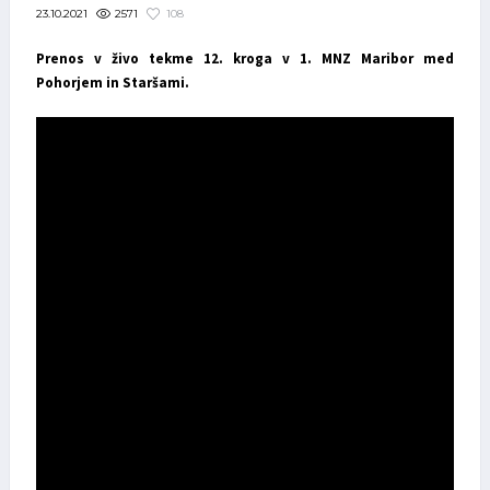
2571
108
23.10.2021
Prenos v živo tekme 12. kroga v 1. MNZ Maribor med
Pohorjem in Staršami.