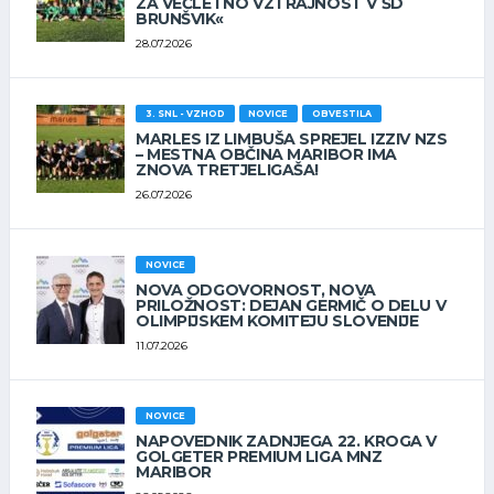
ZA VEČLETNO VZTRAJNOST V ŠD
BRUNŠVIK«
28.07.2026
3. SNL - VZHOD
NOVICE
OBVESTILA
MARLES IZ LIMBUŠA SPREJEL IZZIV NZS
– MESTNA OBČINA MARIBOR IMA
ZNOVA TRETJELIGAŠA!
26.07.2026
NOVICE
NOVA ODGOVORNOST, NOVA
PRILOŽNOST: DEJAN GERMIČ O DELU V
OLIMPIJSKEM KOMITEJU SLOVENIJE
11.07.2026
NOVICE
NAPOVEDNIK ZADNJEGA 22. KROGA V
GOLGETER PREMIUM LIGA MNZ
MARIBOR