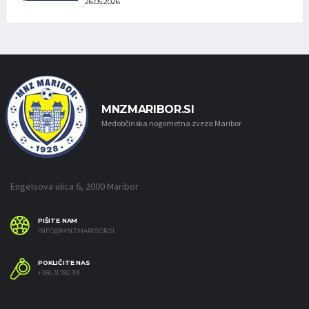
26.05.2026
MNZMARIBOR.SI
Medobčinska nogometna zveza Maribor
Engelsova ulica 6, 2000 Maribor
PIŠITE NAM
INFO@MNZMARIBOR.SI
POKLIČITE NAS
+386 31 782 191