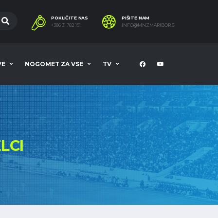
POKLIČITE NAS
PIŠITE NAM
+386 31 782 191
INFO@MNZMARIBOR.SI
VE
NOGOMET ZA VSE
TV
LCI