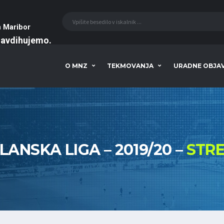
a
Maribor
navdihujemo
O MNZ
TEKMOVANJA
URADNE OBJA
ČLANSKA LIGA – 2019/20 –
STRE