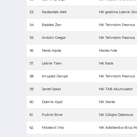
53.
Razboršek Aleš
NK gostilna Lobnik Sli
54.
Babšek Žan
NK Tehnotim Pesnica
55.
Antolin Gregor
NK Tehnotim Pesnica
56.
Nerat Aljoša
Marles hiše
57.
Lešnik Tilen
NK Rače
58.
Knuplež Danijel
NK Tehnotim Pesnica
59.
Janet Oskar
NK TAB Akumulator
60.
Dobnik Aljaž
NK Starše
61.
Pušnik Bine
NK S.Rojko Dobrovce
62.
Miloševič Vito
NK Asfalterstvo Brus M