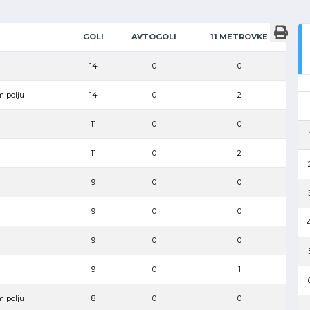
GOLI
AVTOGOLI
11 METROVKE
14
0
0
m polju
14
0
2
11
0
0
11
0
2
9
0
0
9
0
0
4
9
0
0
9
0
1
m polju
8
0
0