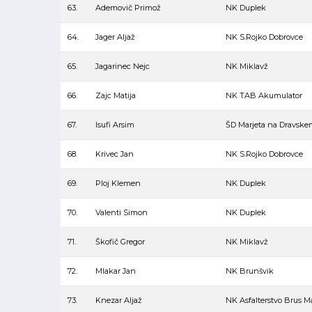
63.
Ademovič Primož
NK Duplek
64.
Jager Aljaž
NK S.Rojko Dobrovce
65.
Jagarinec Nejc
NK Miklavž
66.
Zajc Matija
NK TAB Akumulator
67.
Isufi Arsim
ŠD Marjeta na Dravske
68.
Krivec Jan
NK S.Rojko Dobrovce
69.
Ploj Klemen
NK Duplek
70.
Valenti Simon
NK Duplek
71.
Škofič Gregor
NK Miklavž
72.
Mlakar Jan
NK Brunšvik
73.
Knezar Aljaž
NK Asfalterstvo Brus M