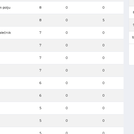
m polju
8
0
0
8
0
5
alečnik
7
0
0
1
7
0
0
7
0
0
7
0
0
6
0
0
6
0
0
5
0
0
5
0
0
5
0
0