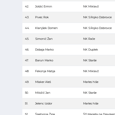
42.
Joldić Ermin
NK Miklavž
43.
Pivec Rok
NK S.Rojko Dobrovce
44.
Klanjšek Domen
NK S.Rojko Dobrovce
45.
Simonič Žan
NK Rače
46.
Dobaja Marko
NK Duplek
47.
Barun Marko
NK Starše
48.
Fekonja Matija
NK Miklavž
49.
Mlaker Aleš
Marles hiše
50.
Miložič Jan
NK Starše
51.
Jelenc Izidor
Marles hiše
52.
Špehonja Žiga
ŠD Marjeta na Dravske