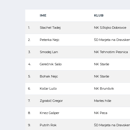
IME
KLUB
1.
Stachel Tadej
NK S.Rojko Dobrovce
2.
Peterka Nejc
ŠD Marjeta na Dravske
3.
Smodej Lan
NK Tehnotim Pesnica
4.
Gerečnik Sašo
NK Starše
5.
Bohak Nejc
NK Starše
6.
Kočar Lučo
NK Brunšvik
7.
Zgrabič Gregor
Marles hiše
8.
Knez Gašper
NK Peca
9.
Putrih Rok
ŠD Marjeta na Dravske