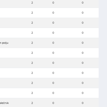
2
0
0
2
0
0
2
0
0
2
0
0
m polju
2
0
0
2
0
0
2
0
0
2
0
0
2
0
0
2
0
0
alečnik
2
0
0