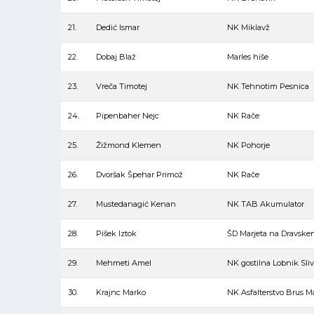
21.
Dedić Ismar
NK Miklavž
22.
Dobaj Blaž
Marles hiše
23.
Vreča Timotej
NK Tehnotim Pesnica
24.
Pipenbaher Nejc
NK Rače
25.
Žižmond Klemen
NK Pohorje
26.
Dvoršak Špehar Primož
NK Rače
27.
Mustedanagić Kenan
NK TAB Akumulator
28.
Pišek Iztok
ŠD Marjeta na Dravske
29.
Mehmeti Amel
NK gostilna Lobnik Sli
30.
Krajnc Marko
NK Asfalterstvo Brus M