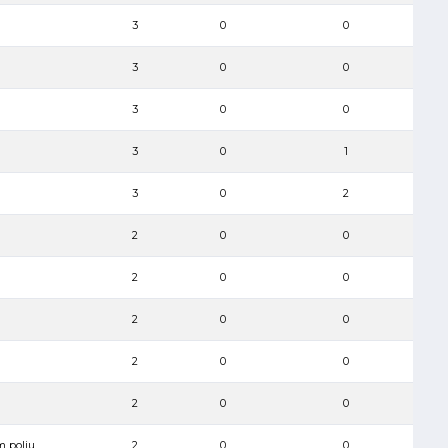
3
0
0
3
0
0
3
0
0
3
0
1
3
0
2
2
0
0
2
0
0
2
0
0
2
0
0
2
0
0
m polju
2
0
0