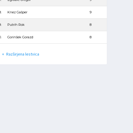
8.
Knez Gašper
9
9.
Putrih Rok
8
0.
Gorinšek Gorazd
8
Razširjena lestvica