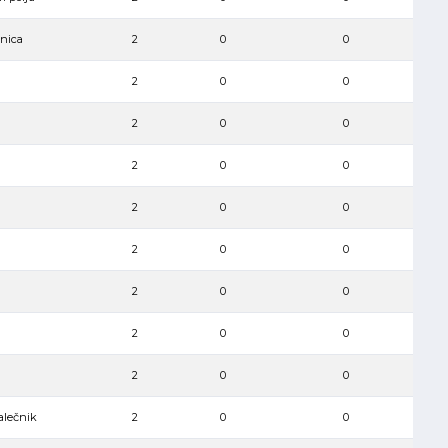
vnica
2
0
0
2
0
0
2
0
0
2
0
0
2
0
0
2
0
0
2
0
0
2
0
0
2
0
0
alečnik
2
0
0