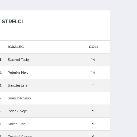
STRELCI
IGRALEC
GOLI
1.
Stachel Tadej
14
2.
Peterka Nejc
14
3.
Smodej Lan
11
.
Gerečnik Sašo
11
5.
Bohak Nejc
9
6.
Kočar Lučo
9
7.
Zgrabič Gregor
9