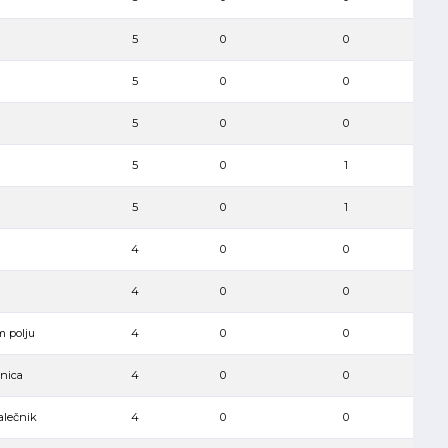
5
0
0
5
0
0
5
0
0
5
0
1
5
0
1
4
0
0
4
0
0
m polju
4
0
0
vnica
4
0
0
alečnik
4
0
0