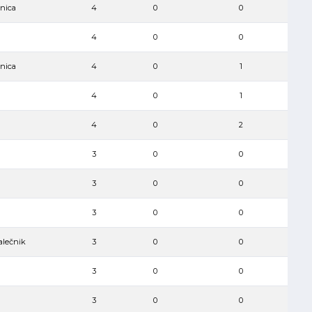
vnica
4
0
0
4
0
0
vnica
4
0
1
4
0
1
4
0
2
3
0
0
3
0
0
3
0
0
alečnik
3
0
0
3
0
0
3
0
0