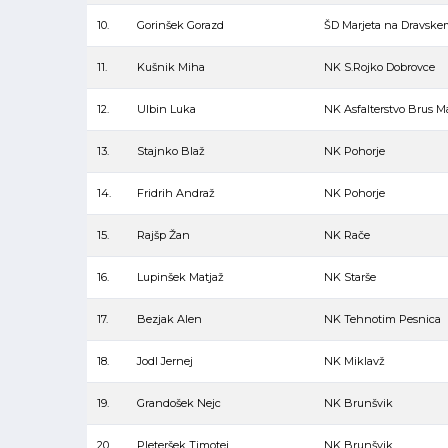
10.
Gorinšek Gorazd
ŠD Marjeta na Dravske
11.
Kušnik Miha
NK S.Rojko Dobrovce
12.
Ulbin Luka
NK Asfalterstvo Brus M
13.
Stajnko Blaž
NK Pohorje
14.
Fridrih Andraž
NK Pohorje
15.
Rajšp Žan
NK Rače
16.
Lupinšek Matjaž
NK Starše
17.
Bezjak Alen
NK Tehnotim Pesnica
18.
Jodl Jernej
NK Miklavž
19.
Grandošek Nejc
NK Brunšvik
20.
Pleteršek Timotej
NK Brunšvik