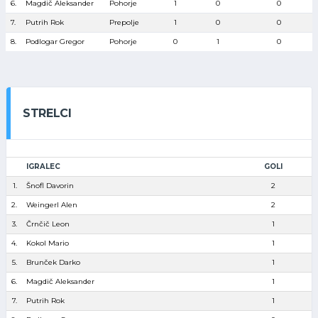
6.
Magdič Aleksander
Pohorje
1
0
0
7.
Putrih Rok
Prepolje
1
0
0
8.
Podlogar Gregor
Pohorje
0
1
0
STRELCI
IGRALEC
GOLI
1.
Šnofl Davorin
2
2.
Weingerl Alen
2
3.
Črnčič Leon
1
4.
Kokol Mario
1
5.
Brunček Darko
1
6.
Magdič Aleksander
1
7.
Putrih Rok
1