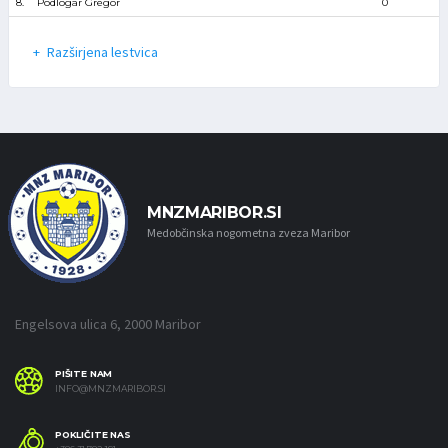
8.
Podlogar Gregor
0
Razširjena lestvica
MNZMARIBOR.SI
Medobčinska nogometna zveza Maribor
Engelsova ulica 6, 2000 Maribor
PIŠITE NAM
INFO@MNZMARIBOR.SI
POKLIČITE NAS