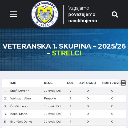
Vzgajamo
povezujemo
navdihujemo
VETERANSKA 1. SKUPINA – 2025/26
–
STRELCI
IME
KLUB
GOLI
AVTOGOLI
11 METROVKE
1.
Šnofl Davorin
Jurovski Dol
2
0
0
2.
Weingerl Alen
Prepolje
2
0
0
3.
Črnčič Leon
Jurovski Dol
1
0
0
4.
Kokol Mario
Jurovski Dol
1
0
0
5.
Brunček Darko
Jurovski Dol
1
0
0