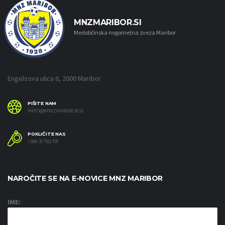
MNZMARIBOR.SI
Medobčinska nogometna zveza Maribor
Engelsova ulica 6, 2000 Maribor
PIŠITE NAM
INFO@MNZMARIBOR.SI
POKLIČITE NAS
+386 31 782 191
NAROČITE SE NA E-NOVICE MNZ MARIBOR
IME: