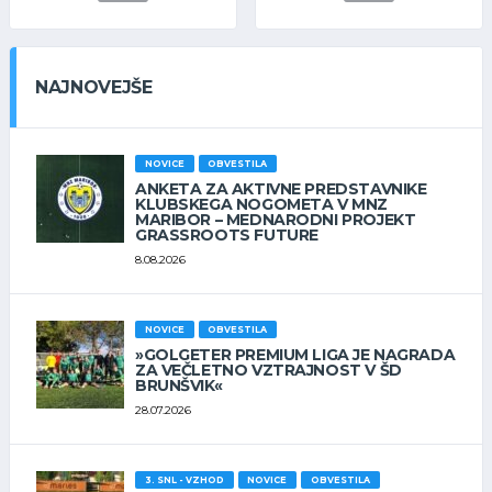
NAJNOVEJŠE
NOVICE
OBVESTILA
ANKETA ZA AKTIVNE PREDSTAVNIKE
KLUBSKEGA NOGOMETA V MNZ
MARIBOR – MEDNARODNI PROJEKT
GRASSROOTS FUTURE
8.08.2026
NOVICE
OBVESTILA
»GOLGETER PREMIUM LIGA JE NAGRADA
ZA VEČLETNO VZTRAJNOST V ŠD
BRUNŠVIK«
28.07.2026
3. SNL - VZHOD
NOVICE
OBVESTILA