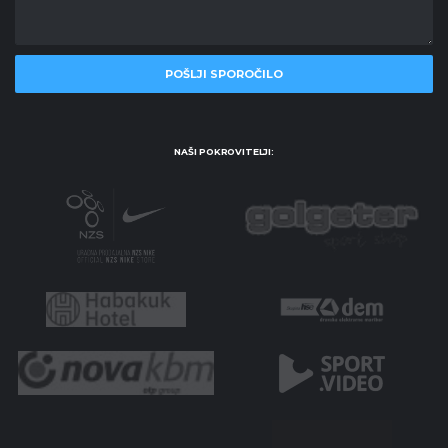
NAŠI POKROVITELJI: