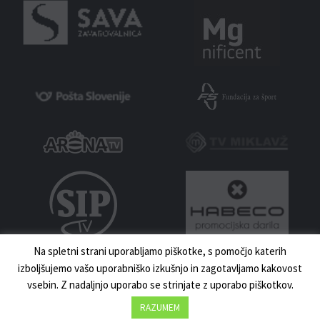
Na spletni strani uporabljamo piškotke, s pomočjo katerih
izboljšujemo vašo uporabniško izkušnjo in zagotavljamo kakovost
vsebin. Z nadaljnjo uporabo se strinjate z uporabo piškotkov.
MNZ MARIBOR 2023 | VSE PRAVICE PRIDRŽANE | IZDELAVA:
UKI.SI
DOMOV
NOVICE
KONTAKT
RAZUMEM