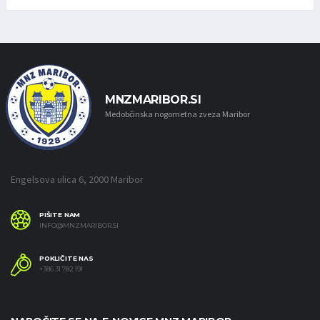
MNZMARIBOR.SI
Medobčinska nogometna zveza Maribor
Engelsova ulica 6, 2000 Maribor
PIŠITE NAM
INFO@MNZMARIBOR.SI
POKLIČITE NAS
+386 31 782 191