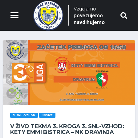
Vzgajamo
povezujemo
navdihujemo
3. SNL - VZHOD
NOVICE
V ŽIVO TEKMA 3. KROGA 3. SNL-VZHOD:
KETY EMMI BISTRICA – NK DRAVINJA