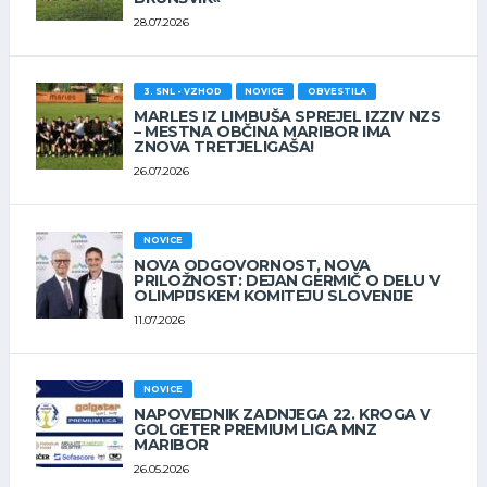
28.07.2026
3. SNL - VZHOD
NOVICE
OBVESTILA
MARLES IZ LIMBUŠA SPREJEL IZZIV NZS
– MESTNA OBČINA MARIBOR IMA
ZNOVA TRETJELIGAŠA!
26.07.2026
NOVICE
NOVA ODGOVORNOST, NOVA
PRILOŽNOST: DEJAN GERMIČ O DELU V
OLIMPIJSKEM KOMITEJU SLOVENIJE
11.07.2026
NOVICE
NAPOVEDNIK ZADNJEGA 22. KROGA V
GOLGETER PREMIUM LIGA MNZ
MARIBOR
26.05.2026