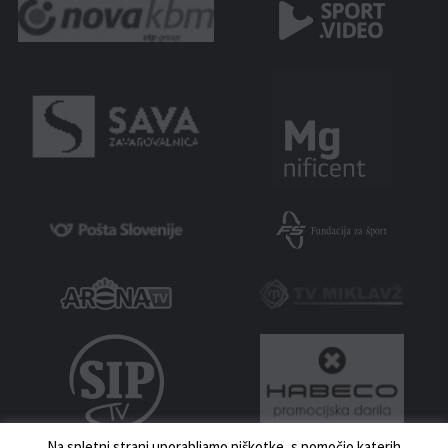
Na spletni strani uporabljamo piškotke, s pomočjo katerih