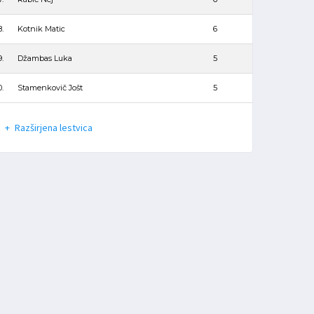
8.
Kotnik Matic
6
9.
Džambas Luka
5
0.
Stamenkovič Jošt
5
Razširjena lestvica