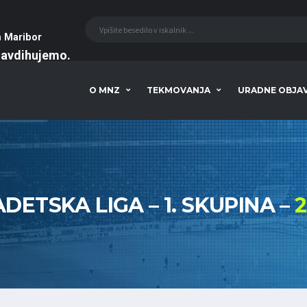
a
Maribor
navdihujemo
O MNZ
TEKMOVANJA
URADNE OBJA
ADETSKA LIGA – 1. SKUPINA –
2