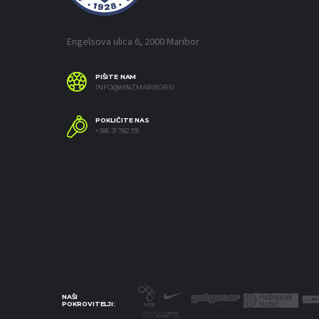
Engelsova ulica 6, 2000 Maribor
PIŠITE NAM
INFO@MNZMARIBOR.SI
POKLIČITE NAS
+386 31 782 191
NAŠI
POKROVITELJI: