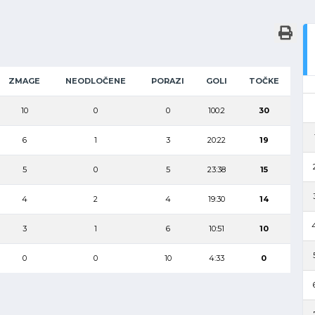
ZMAGE
NEODLOČENE
PORAZI
GOLI
TOČKE
10
0
0
100:2
30
6
1
3
20:22
19
5
0
5
23:38
15
4
2
4
19:30
14
4
3
1
6
10:51
10
0
0
10
4:33
0