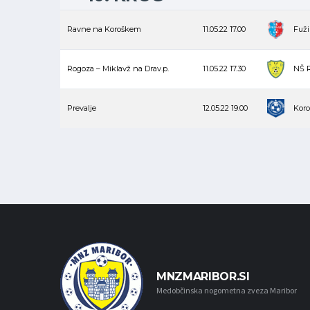
Ravne na Koroškem
11.05.22
17.00
Fuži
Rogoza – Miklavž na Drav.p.
11.05.22
17.30
NŠ 
Prevalje
12.05.22
19.00
Koro
MNZMARIBOR.SI
Medobčinska nogometna zveza Maribor