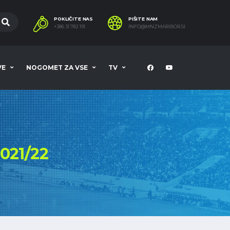
POKLIČITE NAS
PIŠITE NAM
+386 31 782 191
INFO@MNZMARIBOR.SI
VE
NOGOMET ZA VSE
TV
021/22