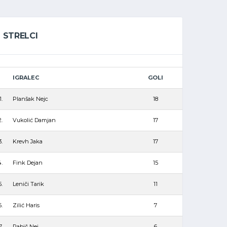
STRELCI
IGRALEC
GOLI
1.
Planšak Nejc
18
2.
Vukolić Damjan
17
3.
Krevh Jaka
17
.
Fink Dejan
15
5.
Leniči Tarik
11
6.
Zilić Haris
7
7.
Rabič Nej
6