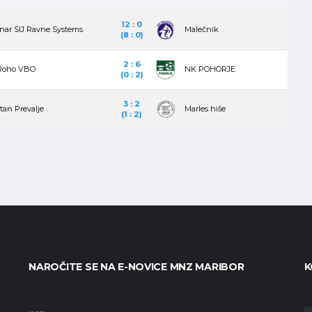
12 : 0
nar SIJ Ravne Systems
Malečnik
(8 : 0)
2 : 6
Roho VBO
NK POHORJE
(0 : 2)
3 : 2
tan Prevalje
Marles hiše
(1 : 2)
NAROČITE SE NA E-NOVICE MNZ MARIBOR
K