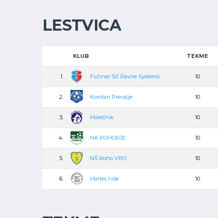
LESTVICA
KLUB
TEKME
1.
Fužinar SIJ Ravne Systems
10
2.
Korotan Prevalje
10
3.
Malečnik
10
4.
NK POHORJE
10
5.
NŠ Roho VBO
10
6.
Marles hiše
10