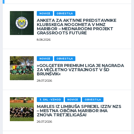
NOVICE
OBVESTILA
ANKETA ZA AKTIVNE PREDSTAVNIKE
KLUBSKEGA NOGOMETA V MNZ
MARIBOR – MEDNARODNI PROJEKT
GRASSROOTS FUTURE
8.08.2026
NOVICE
OBVESTILA
»GOLGETER PREMIUM LIGA JE NAGRADA
ZA VEČLETNO VZTRAJNOST V ŠD
BRUNŠVIK«
28.07.2026
3. SNL - VZHOD
NOVICE
OBVESTILA
MARLES IZ LIMBUŠA SPREJEL IZZIV NZS
– MESTNA OBČINA MARIBOR IMA
ZNOVA TRETJELIGAŠA!
26.07.2026